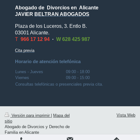
Abogado de Divorcios en Alicante
JAVIER
BELTRAN ABOGADOS
Plaza de los Luceros, 3. Entlo B.
03001 Alicante.
T
966 17 12 94
·
W 628 425 987
Cita previa
Horario de atención telefónica
Lunes - Jueves
09:00
-
18:00
Viernes
09:00
-
15:00
Consultas telefónicas o presenciales previa cita.
Vista Web
Versión para imprimir
|
Mapa del
sitio
Abogado de Divorcios y Derecho de
Familia en Alicante